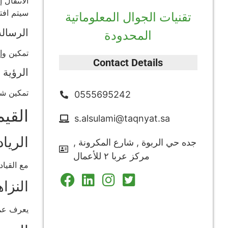
الانتقال 
سيتم افت
تقنيات الجوال المعلوماتية
الرساله
المحدودة
تمكين وإ
Contact Details
الرؤية
تمكين شر
0555695242
القيم
s.alsulami@taqnyat.sa
الرياد
جده حي الربوة , شارع المكرونة ,
مركز عربا ٢ للأعمال
مع القياد
النزاه
يعرف عملا