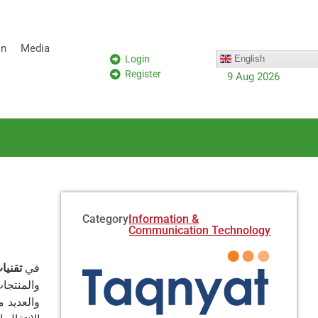
on
Media
Login
English
Register
9 Aug 2026
Category:
Information &
Communication Technology
في
تقنيات
والمنتجا